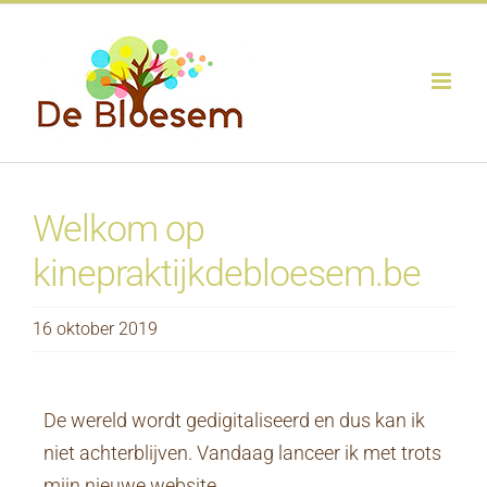
Ga
naar
inhoud
Welkom op
kinepraktijkdebloesem.be
16 oktober 2019
De wereld wordt gedigitaliseerd en dus kan ik
niet achterblijven. Vandaag lanceer ik met trots
mijn nieuwe website.